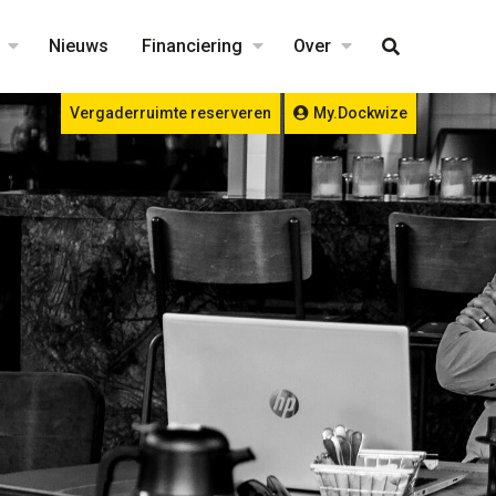
Nieuws
Financiering
Over
Vergaderruimte reserveren
My.Dockwize