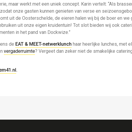
e, maar werkt met een uniek concept. Karin vertelt: “Als brass
n, zodat onze gasten kunnen genieten van verse en seizoensgeb
komt uit de Oosterschelde, de eieren halen wij bij de boer en w
ruiken uit onze eigen kruidentuin! Tot slot bieden wij ook cate
menten in het pand van Dockwize.”
dens de
EAT & MEET-netwerklunch
haar heerlijke lunches, met 
en
vergaderruimte
? Vergeet dan zeker niet de smakelijke caterin
em41.nl
.