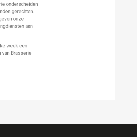
erie onderscheiden
onden gerechten.
e geven onze
ringdiensten aan
elke week een
g van Brasserie