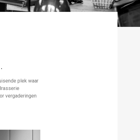
.
uisende plek waar
Brasserie
oor vergaderingen